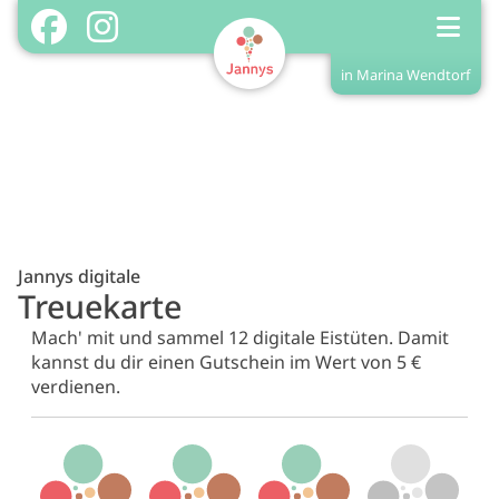
in Marina Wendtorf
Shop in Marina Wendtorf
Home
Shopinfos
Menükarte
Treuekarte/Stempel
Jannys digitale
Treuekarte
Login
Mach' mit und sammel 12 digitale Eistüten.
Damit
Registrieren
kannst du dir einen Gutschein im Wert von 5 €
verdienen.