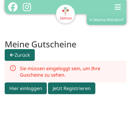
in Marina Wendtorf
Shop in Marina Wendtorf
Home
Meine Gutscheine
Shopinfos
Zurück
Menükarte
Sie müssen eingeloggt sein, um Ihre
Treuekarte/Stempel
Guscheine zu sehen.
Login
Hier einloggen
Jetzt Registrieren
Registrieren